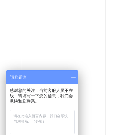
纪路南口（昌达和家五金市场）
办公地址：北京市大兴区西红门北一街
一号院
仓库地址：北京市大兴区京开高速庞各
庄桥向东3公里路北
请您留言
店面地址：河北廊坊市固安南开发区世
感谢您的关注，当前客服人员不在
纪路南口（昌达和家五金市场）
线，请填写一下您的信息，我们会
尽快和您联系。
办公地址：北京市大兴区西红门北一街
一号院