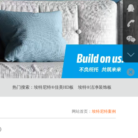
热门搜索：
埃特尼特®佳美HD板
埃特®洁净装饰板
网站首页：
埃特尼特案例
）